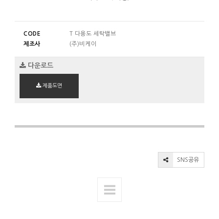
CODE
T 다용도 세탁밸브
제조사
(주)비케이
다운로드
제품도면
SNS공유