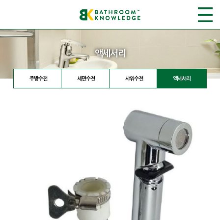
액세서리
주방수전
세면수전
샤워수전
액세서리