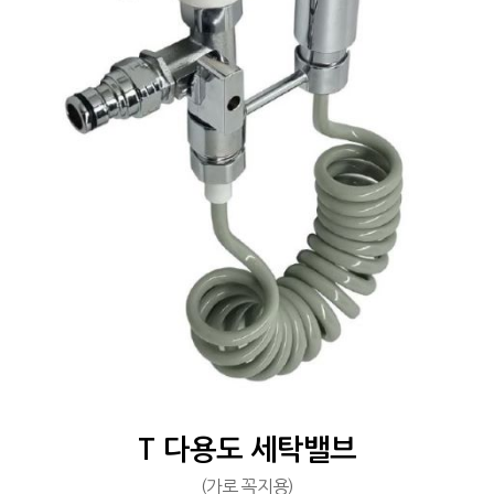
T 다용도 세탁밸브
(가로 꼭지용)