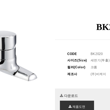
BK
CODE
BK2020
사이즈(Size)
세면기(투홀)
컬러(Color)
크롬
제조사
(주)비케이
다운로드
제품도면