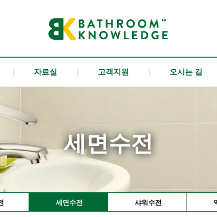
|
자료실
|
고객지원
|
오시는 길
세면수전
전
세면수전
샤워수전