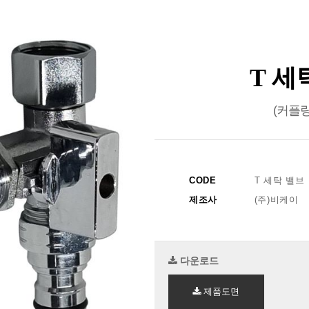
T 세
(커플링
CODE
T 세탁 밸브
제조사
(주)비케이
다운로드
제품도면