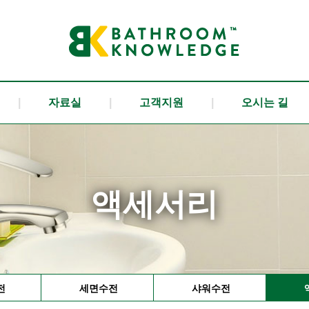
|
자료실
|
고객지원
|
오시는 길
액세서리
전
세면수전
샤워수전