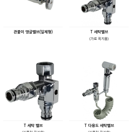
관붙이 앵글밸브(일체형)
T 세탁밸브
(가로 꼭지용)
T 세탁 밸브
T 다용도 세탁밸브