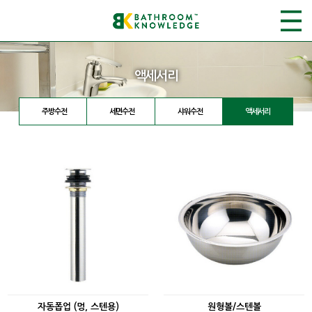
액세서리
주방수전
세면수전
샤워수전
액세서리
자동폽업 (멍, 스텐용)
원형볼/스텐볼