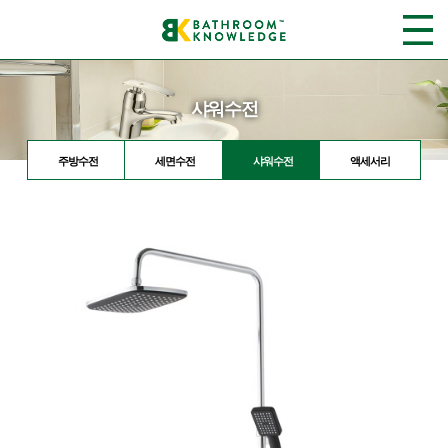
샤워수전
주방수전
세면수전
샤워수전
액세서리