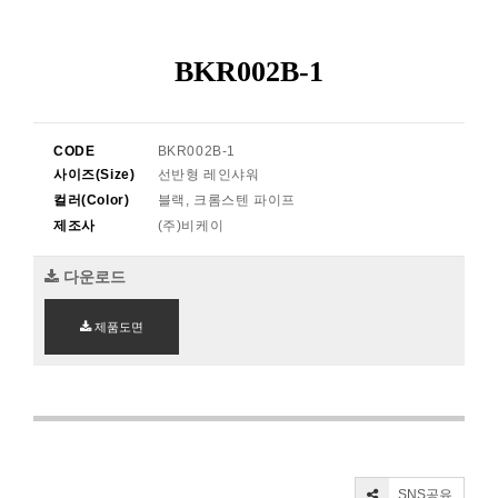
BKR002B-1
CODE
BKR002B-1
사이즈(Size)
선반형 레인샤워
컬러(Color)
블랙, 크롬스텐 파이프
제조사
(주)비케이
다운로드
제품도면
SNS공유